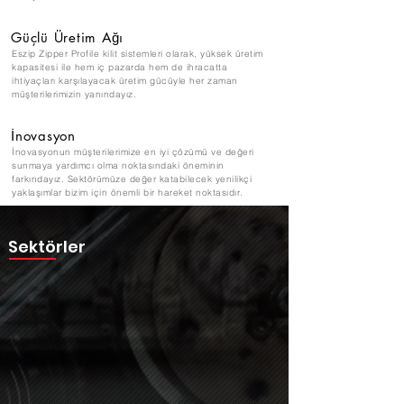
Güçlü Üretim Ağı
Eszip Zipper Profile kilit sistemleri olarak, yüksek üretim
kapasitesi ile hem iç pazarda hem de ihracatta
ihtiyaçları karşılayacak üretim gücüyle her zaman
müşterilerimizin yanındayız.
İnovasyon
İnovasyonun müşterilerimize en iyi çözümü ve değeri
sunmaya yardımcı olma noktasındaki öneminin
farkındayız. Sektörümüze değer katabilecek yenilikçi
yaklaşımlar bizim için önemli bir hareket noktasıdır.
Sektörler