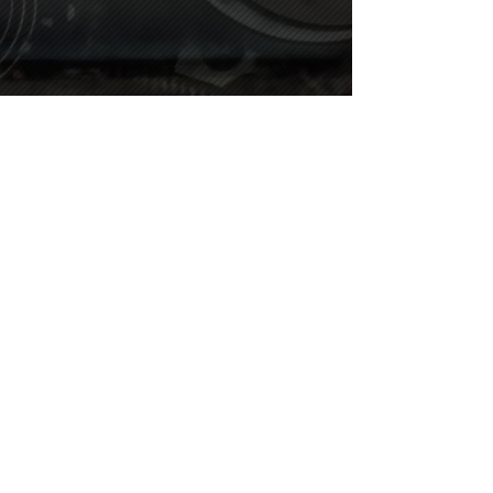
Eszip Zipper
Profile kilit sistemleri olarak, üretim kalitesini ve performansını
artırmak isteyen oturan torba üreticilerimiz ile dikey ve yatay paketleme
makinaları kullanan üretici firmalarımız için yeniden kapatılabilir kilit
sistemleri üretiyoruz.
İletişim
Telefon:
+90 212 909 16 09
E-posta:
info@eszip.com.tr
Adres:
Yakuplu Mah. Beysan San. Sitesi Dereboyu Cad.
No: 37 Zemin Kat, 34524 Beylikdüzü/İstanbul
ESZİP © 2022 Tüm Haklar Saklıdır.