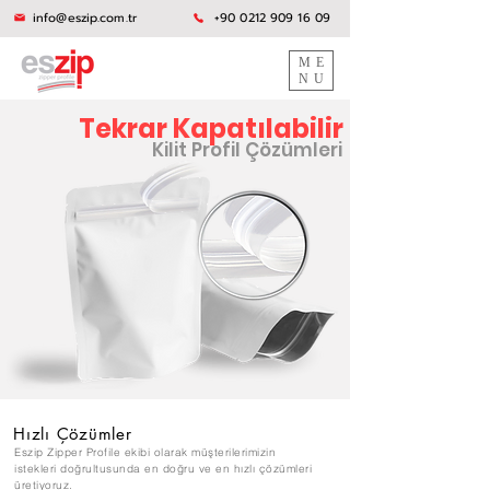
info@eszip.com.tr
+90 0212 909 16 09
ME
NU
Tekrar Kapatılabilir
Kilit Profil Çözümleri
Hızlı Çözümler
Eszip Zipper P
rofile ekibi olarak müşterilerimizin
istekleri doğrultusunda en doğru ve en hızlı çözümleri
üretiyoruz.