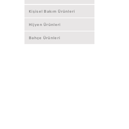
Kişisel Bakım Ürünleri
Hijyen Ürünleri
Bahçe Ürünleri
2 909 16 09
szip.com.tr
Mah. Beysan San. Sitesi Dereboyu Cad. No: 37