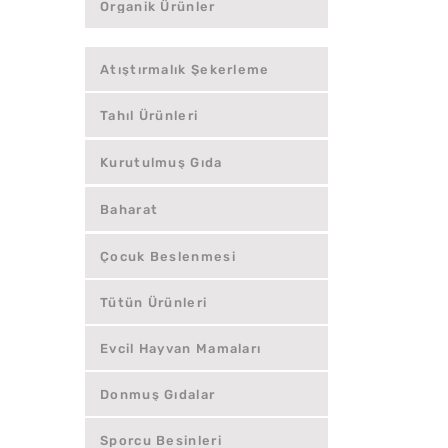
Organik Ürünler
Atıştırmalık Şekerleme
Tahıl Ürünleri
Kurutulmuş Gıda
Baharat
Çocuk Beslenmesi
Tütün Ürünleri
Evcil Hayvan Mamaları
Donmuş Gıdalar
Sporcu Besinleri