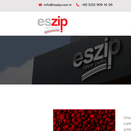
info@eszip.com.tr
+90 0212 909 16 09
Ürü
kalm
amba