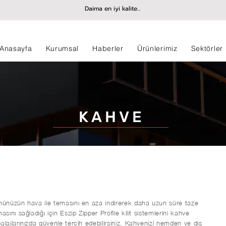
Daima en iyi kalite...
Anasayfa
Kurumsal
Haberler
Ürünlerimiz
Sektörler
KAHVE
nünüzün hava ile temasını en aza indirerek daha uzun süre taze
asını sağladığı için Eszip Zipper Profile kilit sistemlerini kahve
lajlarınızda güvenle tercih edebilirsiniz. Kahvenizi nemden ve dış