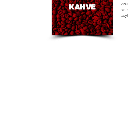
koku
sist
payl