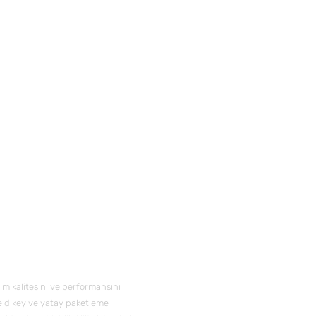
İletişim
Telefon:
+90 21
E-posta:
info@e
retim kalitesini ve performansını
le dikey ve yatay paketleme
Adres:
Yakuplu 