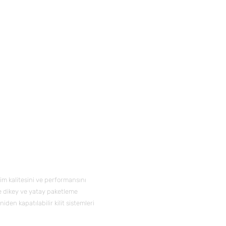
İletişim
Telefon:
+90 21
E-posta:
info@e
retim kalitesini ve performansını
le dikey ve yatay paketleme
Adres:
Yakuplu 
iden kapatılabilir kilit sistemleri
Zemin Kat, 345