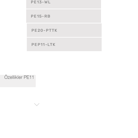
PE13-WL
PE15-RB
PE20-PTTK
PEP11-LTK
Özellikler PE11