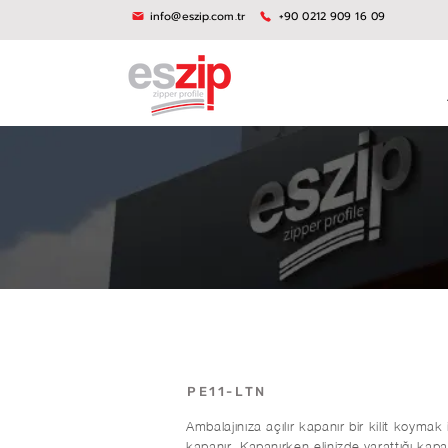
info@eszip.com.tr
+90 0212 909 16 09
PE11-LTN
Ambalajınıza açılır kapanır bir kilit koymak 
kapanır. Kapanırken elinizde yarattığı kapa