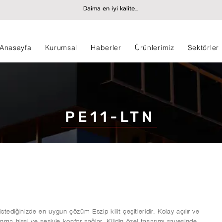
Daima en iyi kalite...
Anasayfa
Kurumsal
Haberler
Ürünlerimiz
Sektörler
PE11-LTN
istediğinizde en uygun çözüm Eszip kilit çeşitleridir. Kolay açılır ve
nma hissi ve sesiyle konfor sağlar. Kilidin özel tasarımı sayesinde